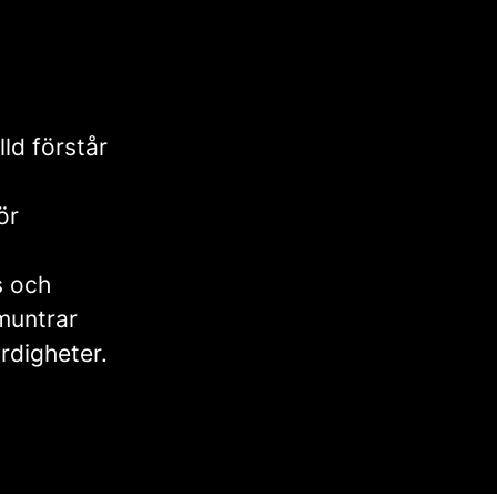
lld förstår
ör
s och
pmuntrar
ärdigheter.