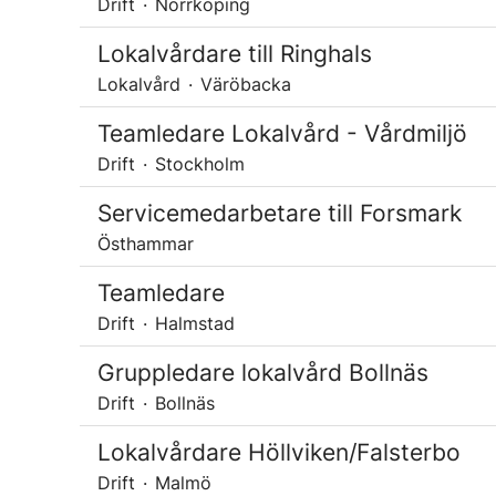
Drift
·
Norrköping
Lokalvårdare till Ringhals
Lokalvård
·
Väröbacka
Teamledare Lokalvård - Vårdmiljö
Drift
·
Stockholm
Servicemedarbetare till Forsmark
Östhammar
Teamledare
Drift
·
Halmstad
Gruppledare lokalvård Bollnäs
Drift
·
Bollnäs
Lokalvårdare Höllviken/Falsterbo
Drift
·
Malmö