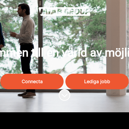
men till en värld av möjl
Connecta
Lediga jobb
Skrolla för mer innehåll