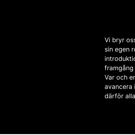
Vi bryr os
sin egen r
introdukti
framgång o
Var och en
avancera i
därför all